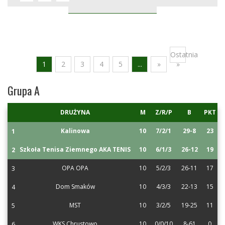
Ostatnia
1
2
3
4
5
...
»
»
Grupa A
DRUŻYNA
M
Z/R/P
B
PKT
Kalinowa
10
7/2/1
29-8
23
1
Szkoła Tenisa Ziemnego AKA TENIS
10
6/1/3
26-12
19
2
OPA OPA
10
5/2/3
26-11
17
3
Dom Smaków
10
4/3/3
22-13
15
4
MST
10
3/2/5
19-25
11
5
WKS Chrustowo
10
0/0/10
8-61
0
6