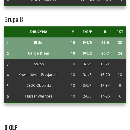
Grupa B
DRUŻYNA
M
Z/R/P
B
PKT
El Sol
10
9/1/0
29-6
28
1
Carpe Diem
10
8/0/2
26-7
24
2
Askon
10
3/2/5
13-21
11
3
Kowanówko i Przyjaciele
10
3/1/6
15-20
10
4
CEDC Oborniki
10
3/0/7
17-34
9
5
Hussar Warriors
10
2/0/8
14-26
6
6
O OLF