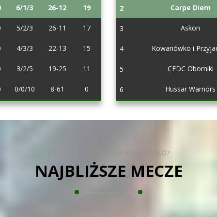
0
6/1/3
26-12
19
Carpe Diem
2
0
5/2/3
26-11
17
Askon
3
0
4/3/3
22-13
15
Kowanówko i Przyjac
4
0
3/2/5
19-25
11
CEDC Oborniki
5
0
0/0/10
8-61
0
Hussar Warriors
6
JESTEŚCIE GOTOWI NA WIDOWISKO?
NAJBLIŻSZE MECZE