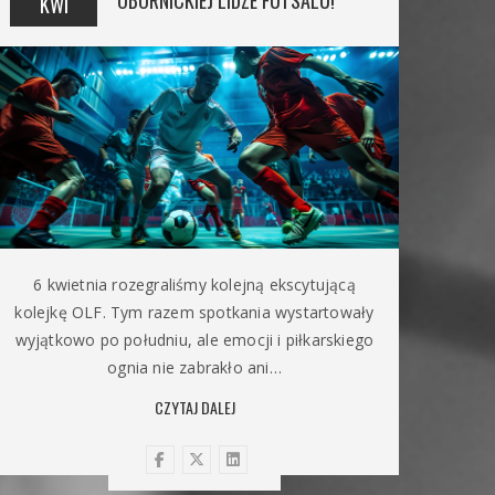
OBORNICKIEJ LIDZE FUTSALU!
KWI
6 kwietnia rozegraliśmy kolejną ekscytującą
kolejkę OLF. Tym razem spotkania wystartowały
wyjątkowo po południu, ale emocji i piłkarskiego
ognia nie zabrakło ani…
CZYTAJ DALEJ