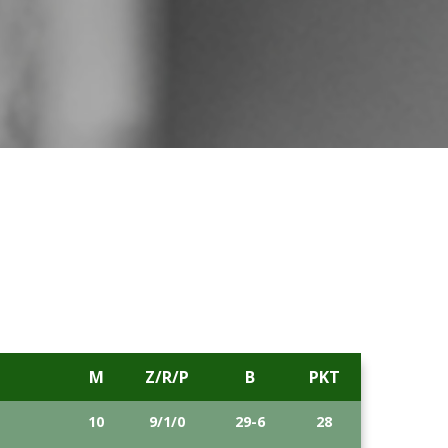
M
Z/R/P
B
PKT
10
9/1/0
29-6
28