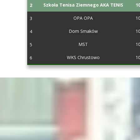
Szkoła Tenisa Ziemnego AKA TENIS
1
2
OPA OPA
1
3
Dom Smaków
1
4
MST
1
5
WKS Chrustowo
1
6