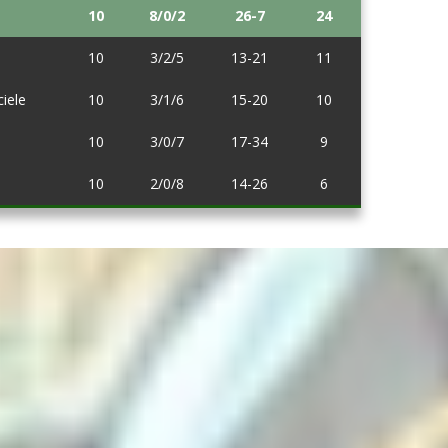
10
8/0/2
26-7
24
10
3/2/5
13-21
11
iele
10
3/1/6
15-20
10
10
3/0/7
17-34
9
10
2/0/8
14-26
6