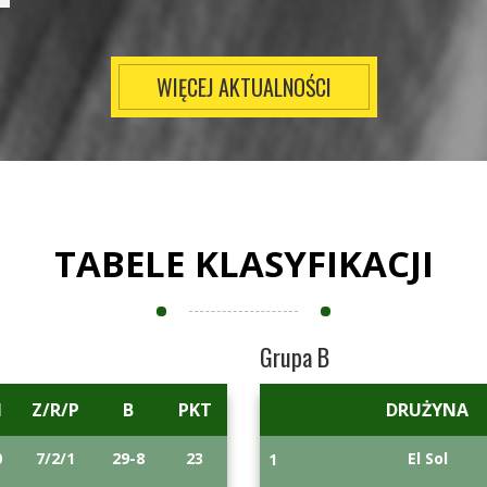
WIĘCEJ AKTUALNOŚCI
TABELE KLASYFIKACJI
Grupa B
M
Z/R/P
B
PKT
DRUŻYNA
0
7/2/1
29-8
23
El Sol
1