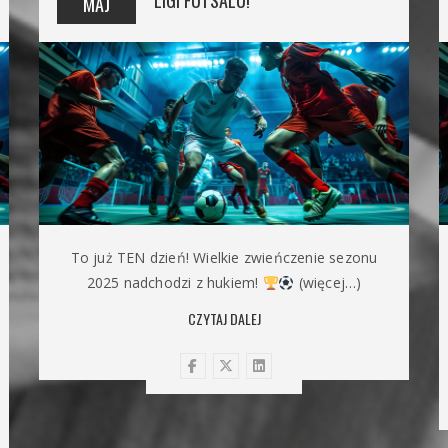
LIGI FUTSALU!
MAJ
To już TEN dzień! Wielkie zwieńczenie sezonu
2025 nadchodzi z hukiem!
(więcej…)
CZYTAJ DALEJ