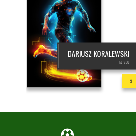
SKI
DARIUSZ KORALEWSKI
ASKON
EL SOL
1
9