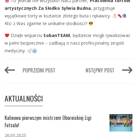
To jednak nie wszystko! Nasz partner,
Pracownia tortów
artystycznych Za Słodko Sylwia Budna
, przygotuje
wyjątkowe torty w kształcie złotego buta i rękawicy.
Kto z Was zgarnie te unikalne słodkości?
Dzięki wsparciu
SobanTEAM
, będziecie mogli rywalizować
w pełni bezpiecznie – zadbają o nasz profesjonalny zespół
medyczny.
POPRZEDNI POST
NSTĘPNY POST
AKTUALNOŚCI
Kalinowa pierwszym mistrzem Obornickiej Ligi
Futsalu!
26.05.2025