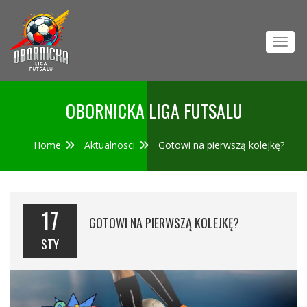
Toggl
OBORNICKA LIGA FUTSALU
Home
Aktualnosci
Gotowi na pierwszą kolejkę?
17
GOTOWI NA PIERWSZĄ KOLEJKĘ?
STY