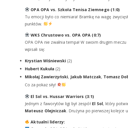
OPA OPA vs. Szkoła Tenisa Ziemnego (1:0)
Tu emocji było co niemiara! Bramkę na wagę zwycię
punktów.
WKS Chrustowo vs. OPA OPA (0:7)
OPA OPA nie zwalnia tempa! W swoim drugim meczu s
wpisali się:
Krystian Wiśniewski
(2)
Hubert Kukuła
(2)
Mikołaj Zawierzyński
,
Jakub Matczak
,
Tomasz Dob
Co za pokaz siły!
El Sol vs. Hussar Warriors (3:1)
Jednym z faworytów ligi był zespół
El Sol
, który potwi
Mateusz Olejniczak
. Drużyna po pierwszej kolejce 
Aktualni liderzy: