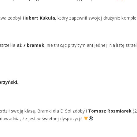
stwa zdobył
Hubert Kukuła
, który zapewnił swojej drużynie komple
trzeliła
aż 7 bramek
, nie tracąc przy tym ani jednej. Na listę strz
rzyński
.
erdził swoją klasę. Bramki dla El Sol zdobyli
Tomasz Rozmiarek
(2)
udowadnia, że jest w świetnej dyspozycji!