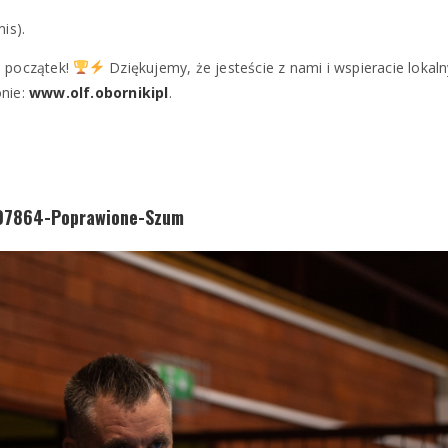
is).
o początek!
Dziękujemy, że jesteście z nami i wspieracie lokalny
onie:
www.olf.obornikipl
.
07864-Poprawione-Szum