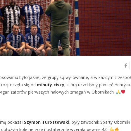
losowaniu było jasne, że grupy są wyrównane, a w każdym z zespo
 rozpoczęła się od
minuty ciszy
, którą uczciliśmy pamięć Henryka
rganizatorów pierwszych halowych zmagań w Obornikach.
ormę pokazał
Szymon Turostowski
, były zawodnik Sparty Oborniki 
a dołożyła kolejne gole i ostatecznie wygrała pewnie 4:0!