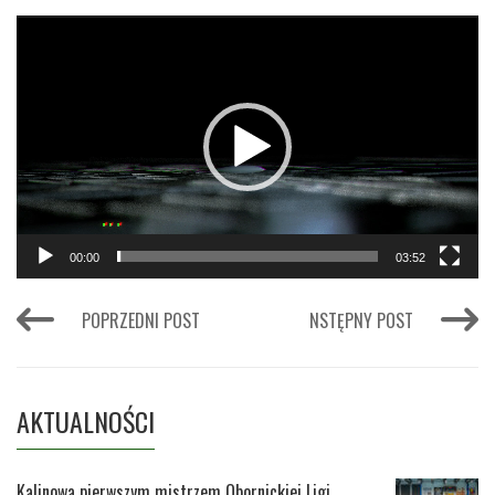
Odtwarzacz
video
00:00
03:52
POPRZEDNI POST
NSTĘPNY POST
AKTUALNOŚCI
Kalinowa pierwszym mistrzem Obornickiej Ligi